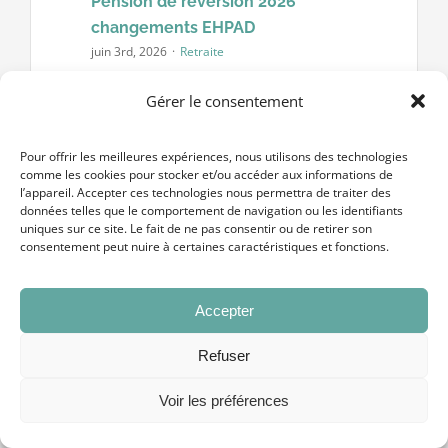
Pension de réversion 2026
changements EHPAD
juin 3rd, 2026
·
Retraite
Pension de réversion 2026 : les 3
Gérer le consentement
changements confirmés et leur impact
sur le financement d'un EHPAD L'État
Pour offrir les meilleures expériences, nous utilisons des technologies
annonce une réforme de grande
comme les cookies pour stocker et/ou accéder aux informations de
l’appareil. Accepter ces technologies nous permettra de traiter des
ampleur de la pension [...]
données telles que le comportement de navigation ou les identifiants
uniques sur ce site. Le fait de ne pas consentir ou de retirer son
consentement peut nuire à certaines caractéristiques et fonctions.
Accepter
Refuser
Voir les préférences