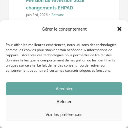
Pension de réversion 2026
changements EHPAD
juin 3rd, 2026
·
Retraite
Pension de réversion 2026 : les 3
Gérer le consentement
changements confirmés et leur impact
sur le financement d'un EHPAD L'État
Pour offrir les meilleures expériences, nous utilisons des technologies
annonce une réforme de grande
comme les cookies pour stocker et/ou accéder aux informations de
l’appareil. Accepter ces technologies nous permettra de traiter des
ampleur de la pension [...]
données telles que le comportement de navigation ou les identifiants
uniques sur ce site. Le fait de ne pas consentir ou de retirer son
consentement peut nuire à certaines caractéristiques et fonctions.
Accepter
Refuser
Voir les préférences