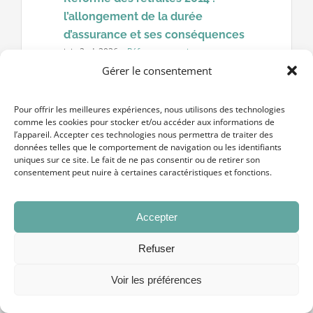
l’allongement de la durée
d’assurance et ses conséquences
juin 2nd, 2026
·
Réformes retraites
Gérer le consentement
Réforme des retraites 2014 :
l’allongement de la durée d’assurance
Pour offrir les meilleures expériences, nous utilisons des technologies
et ses conséquences La réforme des
comme les cookies pour stocker et/ou accéder aux informations de
l’appareil. Accepter ces technologies nous permettra de traiter des
retraites 2014 a inscrit dans la durée
données telles que le comportement de navigation ou les identifiants
l’allongement progressif de la [...]
uniques sur ce site. Le fait de ne pas consentir ou de retirer son
consentement peut nuire à certaines caractéristiques et fonctions.
Accepter
Refuser
Voir les préférences