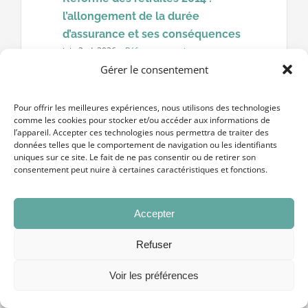
l’allongement de la durée
d’assurance et ses conséquences
juin 2nd, 2026
·
Réformes retraites
Gérer le consentement
Réforme des retraites 2014 :
l’allongement de la durée d’assurance
Pour offrir les meilleures expériences, nous utilisons des technologies
et ses conséquences La réforme des
comme les cookies pour stocker et/ou accéder aux informations de
l’appareil. Accepter ces technologies nous permettra de traiter des
retraites 2014 a inscrit dans la durée
données telles que le comportement de navigation ou les identifiants
l’allongement progressif de la [...]
uniques sur ce site. Le fait de ne pas consentir ou de retirer son
consentement peut nuire à certaines caractéristiques et fonctions.
Accepter
Refuser
Voir les préférences