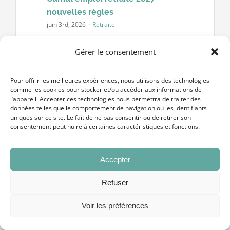
nouvelles règles
juin 3rd, 2026
·
Retraite
Cumul emploi retraite 2027 : les
Gérer le consentement
nouvelles règles à connaître
absolument La loi de financement de la
Pour offrir les meilleures expériences, nous utilisons des technologies
Sécurité sociale pour 2026 modifie
comme les cookies pour stocker et/ou accéder aux informations de
l’appareil. Accepter ces technologies nous permettra de traiter des
profondément le dispositif de cumul
données telles que le comportement de navigation ou les identifiants
[...]
uniques sur ce site. Le fait de ne pas consentir ou de retirer son
consentement peut nuire à certaines caractéristiques et fonctions.
Accepter
Refuser
Voir les préférences