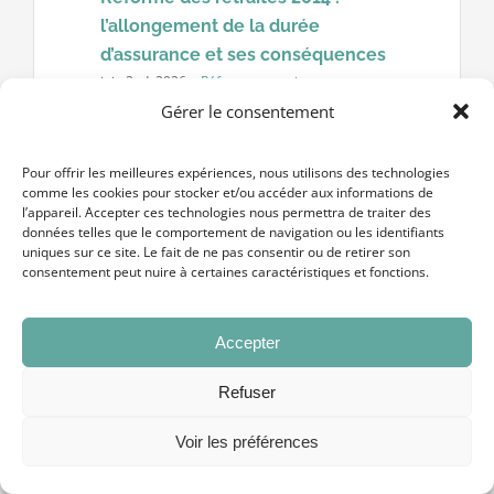
l’allongement de la durée
d’assurance et ses conséquences
juin 2nd, 2026
·
Réformes retraites
Gérer le consentement
Réforme des retraites 2014 :
l’allongement de la durée d’assurance
Pour offrir les meilleures expériences, nous utilisons des technologies
et ses conséquences La réforme des
comme les cookies pour stocker et/ou accéder aux informations de
l’appareil. Accepter ces technologies nous permettra de traiter des
retraites 2014 a inscrit dans la durée
données telles que le comportement de navigation ou les identifiants
l’allongement progressif de la [...]
uniques sur ce site. Le fait de ne pas consentir ou de retirer son
consentement peut nuire à certaines caractéristiques et fonctions.
Accepter
Refuser
Voir les préférences